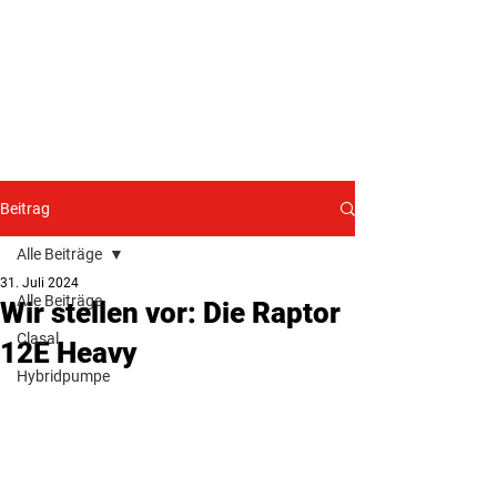
Nur für Gewebetreibende!
Beitrag
Alle Beiträge
31. Juli 2024
Alle Beiträge
Wir stellen vor: Die Raptor
Clasal
12E Heavy
Hybridpumpe